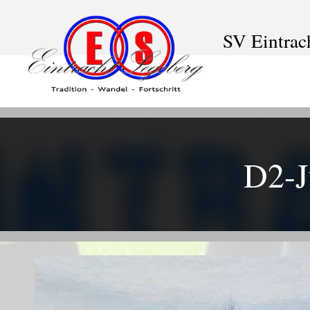
SV Eintrac
D2-J