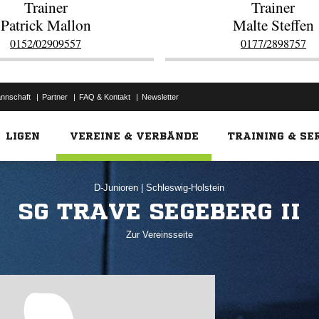
Trainer
Trainer
Patrick Mallon
Malte Steffen
0152/02909557
0177/2898757